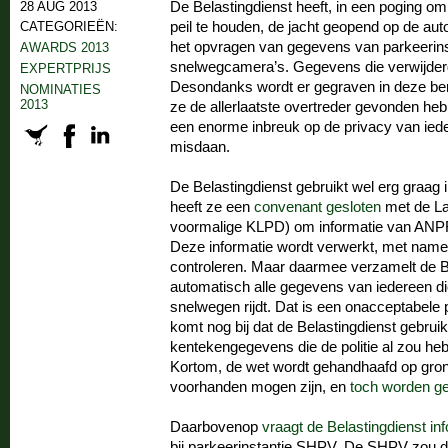
28 AUG 2013
De Belastingdienst heeft, in een poging om
CATEGORIEËN:
peil te houden, de jacht geopend op de auto
het opvragen van gegevens van parkeerins
AWARDS 2013
snelwegcamera’s. Gegevens die verwijde
EXPERTPRIJS
Desondanks wordt er gegraven in deze ber
NOMINATIES
2013
ze de allerlaatste overtreder gevonden he
een enorme inbreuk op de privacy van iede
misdaan.
De Belastingdienst gebruikt wel erg graag 
heeft ze een
convenant gesloten
met de La
voormalige KLPD) om informatie van ANPR
Deze informatie wordt verwerkt, met name
controleren. Maar daarmee verzamelt de B
automatisch alle gegevens van iedereen d
snelwegen rijdt. Dat is een onacceptabele
komt nog bij dat de Belastingdienst gebru
kentekengegevens die de politie al zou he
Kortom, de wet wordt gehandhaafd op gron
voorhanden mogen zijn, en
toch worden ge
Daarbovenop
vraagt de Belastingdienst in
bij parkeerinstantie SHPV. De SHPV zou